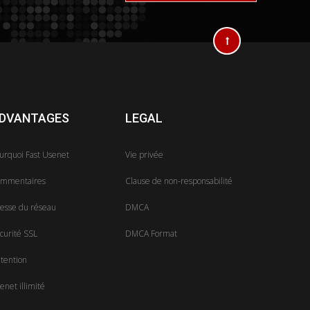
DVANTAGES
LEGAL
urquoi Fast Usenet
Vie privée
mmentaires
Clause de non-responsabilité
tesse du réseau
DMCA
curité SSL
DMCA Format
tention
enet illimité