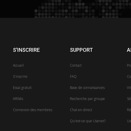
S'INSCRIRE
SUPPORT
A
Accueil
Contact
Po
S'inscrire
FAQ
Co
Essai gratuit
Base de connaissances
Vi
Affiliés
Recherche par groupe
Sé
Connexion des membres
Chat en direct
Ré
Qu'est-ce que Usenet?
Us